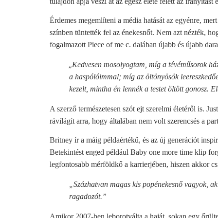
tulajdon apja veszi át az egész élete felett az irányítá
Érdemes megemlíteni a média hatását az egyénre, mert 
színben tüntették fel az énekesnőt. Nem azt nézték, h
fogalmazott Piece of me c. dalában újabb és újabb darab
„
Kedvesen mosolyogtam, míg a tévéműsorok házi
a haspólóimmal; míg az öltönyösök leereszkedően
kezelt, mintha én lennék a testet öltött gonosz. E
A szerző természetesen szót ejt szerelmi életéről is. 
rávilágít arra, hogy általában nem volt szerencsés a pa
Britney ír a máig példaértékű, és az új generációt ins
Betekintést enged például Baby one more time klip forg
legfontosabb mérföldkő a karrierjében, hiszen akkor cs
„Százhatvan magas kis popénekesnő vagyok, aki
ragadozót.”
Amikor 2007-ben leborotválta a haját, sokan egy őrülte