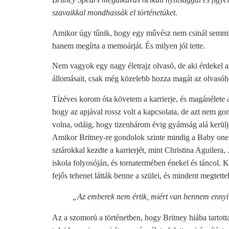
szavaikkal mondhassák el történetüket.
Amikor úgy tűnik, hogy egy művész nem csinál semmit
hanem megírta a memoárját. És milyen jól tette.
Nem vagyok egy nagy életrajz olvasó, de aki érdekel azé
állomásait, csak még közelebb hozza magát az olvasóh
Tízéves korom óta követem a karrierje, és magánélete 
hogy az apjával rossz volt a kapcsolata, de azt nem go
volna, odáig, hogy tizenhárom évig gyámság alá kerül
Amikor Britney-re gondolok szinte mindig a Baby one m
sztárokkal kezdte a karrierjét, mint Christina Aguilera
iskola folyosóján, és tornatermében énekel és táncol.
fejős tehenet látták benne a szülei, és mindent megtet
„Az emberek nem értik, miért van bennem ennyi
Az a szomorú a történetben, hogy Britney hiába tartott