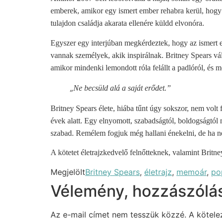
emberek, amikor egy ismert ember rehabra kerül, hogy b
tulajdon családja akarata ellenére küldd elvonóra.
Egyszer egy interjúban megkérdeztek, hogy az ismert e
vannak személyek, akik inspirálnak. Britney Spears vá
amikor mindenki lemondott róla felállt a padlóról, és
„
Ne becsüld alá a saját erődet.”
Britney Spears élete, hiába tűnt úgy sokszor, nem volt 
évek alatt. Egy elnyomott, szabadságtól, boldogságtól m
szabad. Remélem fogjuk még hallani énekelni, de ha n
A kötetet életrajzkedvelő felnőtteknek, valamint Britn
Megjelölt
Britney Spears
,
életrajz
,
memoár
,
po
Vélemény, hozzászólá
Az e-mail címet nem tesszük közzé.
A kötel