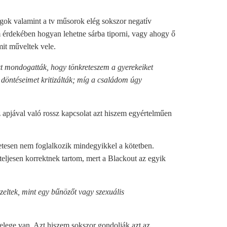
ágok valamint a tv műsorok elég sokszor negatív
m érdekében hogyan lehetne sárba tiporni, vagy ahogy ő
mit műveltek vele.
 mondogatták, hogy tönkreteszem a gyerekeiket
 döntéseimet kritizálták; míg a családom úgy
z apjával való rossz kapcsolat azt hiszem egyértelműen
zletesen nem foglalkozik mindegyikkel a kötetben.
teljesen korrektnek tartom, mert a Blackout az egyik
ltek, mint egy bűnözőt vagy szexuális
 elege van. Azt hiszem sokszor gondolják azt az