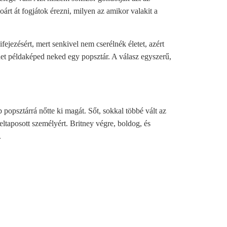
rt át fogjátok érezni, milyen az amikor valakit a
jezésért, mert senkivel nem cserélnék életet, azért
het példaképed neked egy popsztár. A válasz egyszerű,
 popsztárrá nőtte ki magát. Sőt, sokkal többé vált az
eltaposott személyért. Britney végre, boldog, és
.