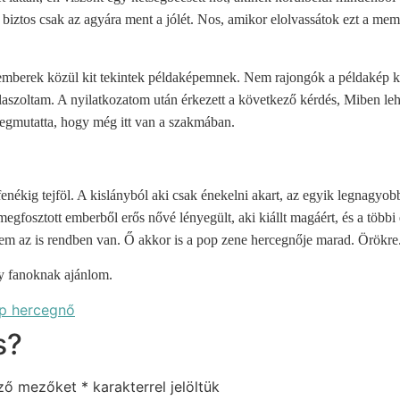
iztos csak az agyára ment a jólét. Nos, amikor elolvassátok ezt a memoá
mberek közül kit tekintek példaképemnek. Nem rajongók a példakép kife
laszoltam. A nyilatkozatom után érkezett a következő kérdés, Miben le
 megmutatta, hogy még itt van a szakmában.
fenékig tejföl. A kislányból aki csak énekelni akart, az egyik legnagyobb
egfosztott emberből erős nővé lényegült, aki kiállt magáért, és a többi 
em az is rendben van. Ő akkor is a pop zene hercegnője marad. Örökre
ey fanoknak ajánlom.
p hercegnő
s?
ező mezőket
*
karakterrel jelöltük