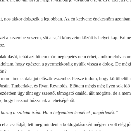
, nos akkor dolgozik a legjobban. Az én kedvenc énekesnőm azonban a
t a kezembe veszem, sőt a saját könyveim között is helyet kap. Britney 
oz.
alakulását, tehát azt hittem már meglepetés nem érhet, amikor elolvas
ndoltam, hogy egészen a gyermekkoráig nyúlik vissza a dolog. De mégis, 
jön?
ore time c. dala jut először eszembe. Persze tudom, hogy körülbelül ny
, Justin Timberlake, és Ryan Reynolds. Előttem mégis még ilyen sok idő 
 Kezdetben úgy tűnt egy szerető, támogató család, állt mögötte, de a 
tek, hogy hasznot húzzanak a tehetségéből.
 harag a szüleim iránt. Ha a helyemben lennének, megértenék.”
a el a családját, tett meg mindent a boldogulásukért mégsem volt elég 