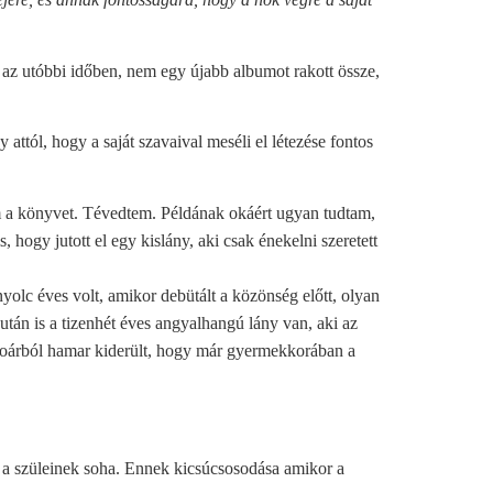
z utóbbi időben, nem egy újabb albumot rakott össze,
attól, hogy a saját szavaival meséli el létezése fontos
om a könyvet. Tévedtem. Példának okáért ugyan tudtam,
hogy jutott el egy kislány, aki csak énekelni szeretett
olc éves volt, amikor debütált a közönség előtt, olyan
után is a tizenhét éves angyalhangú lány van, aki az
memoárból hamar kiderült, hogy már gyermekkorában a
jó a szüleinek soha. Ennek kicsúcsosodása amikor a