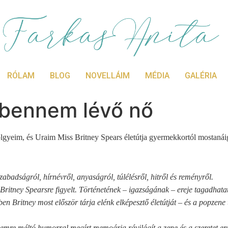
RÓLAM
BLOG
NOVELLÁIM
MÉDIA
GALÉRIA
 bennem lévő nő
lgyeim, és Uraim Miss Britney Spears életútja gyermekkortól mostanái
abadságról, hírnévről, anyaságról, túlélésről, hitről és reményről.
Britney Spearsre figyelt. Történetének – igazságának – ereje tagadhatat
 Britney most először tárja elénk elképesztő életútját – és a popzene
lemre méltó humorral megírt memoárja rávilágít a zene és a szeretet er