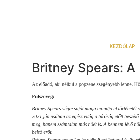
KEZDŐLAP
Britney Spears: A
A
z előadó, aki nélkül a popzene szegényebb lenne. Hö
Fülszöveg:
Britney Spears végre saját maga mondja el történetét sz
2021 júniusában az egész világ a bíróság előtt beszélő 
meg, hanem számtalan más nőét is. A bennem lévő nőben
belső erőt.
Britney Spears megalkuvás nélküli nyíltsággal és figye