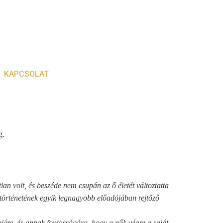
KAPCSOLAT
g.
lan volt, és beszéde nem csupán az ő életét változtatta
 történetének egyik legnagyobb előadójában rejtőző
ejére, és annak fontosságára, hogy a nők végre a saját