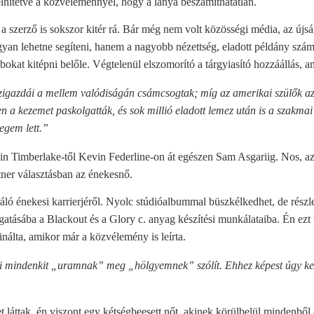
st elhitetve a közvéleménnyel, hogy a lánya beszámíthatatlan.
a szerző is sokszor kitér rá. Bár még nem volt közösségi média, az újs
ogyan lehetne segíteni, hanem a nagyobb nézettség, eladott példány szá
okat kitépni belőle. Végtelenül elszomorító a tárgyiasító hozzáállás, a
gazdái a mellem valódiságán csámcsogtak; míg az amerikai szülők azt
 a kezemet paskolgatták, és sok millió eladott lemez után is a szakmai
legem lett.”
Justin Timberlake-től Kevin Federline-on át egészen Sam Asgariig. Nos, a
rtner választásban az énekesnő.
piráló énekesi karrierjéről. Nyolc stúdióalbummal büszkélkedhet, de rés
atásába a Blackout és a Glory c. anyag készítési munkálataiba. Én ezt 
inálta, amikor már a közvélemény is leírta.
 mindenkit „uramnak” meg „hölgyemnek” szólít. Ehhez képest úgy keze
t láttak, én viszont egy kétségbeesett nőt, akinek körülbelül mindenből