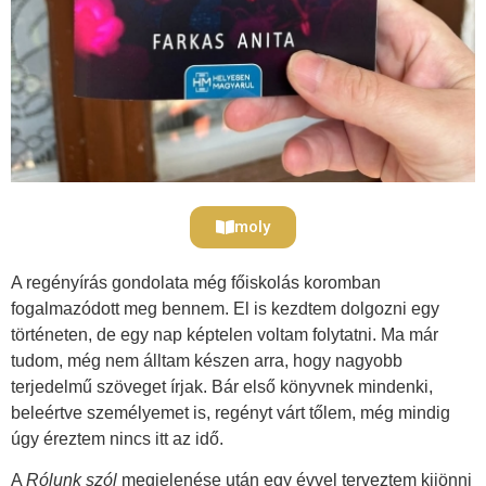
moly
A regényírás gondolata még főiskolás koromban
fogalmazódott meg bennem. El is kezdtem dolgozni egy
történeten, de egy nap képtelen voltam folytatni. Ma már
tudom, még nem álltam készen arra, hogy nagyobb
terjedelmű szöveget írjak. Bár első könyvnek mindenki,
beleértve személyemet is, regényt várt tőlem, még mindig
úgy éreztem nincs itt az idő.
A
Rólunk szól
megjelenése után egy évvel terveztem kijönni