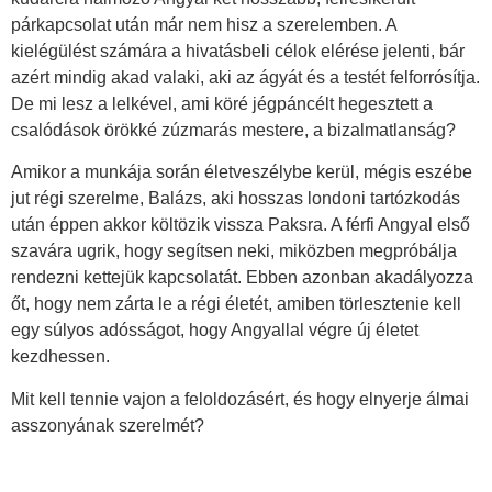
párkapcsolat után már nem hisz a szerelemben. A
kielégülést számára a hivatásbeli célok elérése jelenti, bár
azért mindig akad valaki, aki az ágyát és a testét felforrósítja.
De mi lesz a lelkével, ami köré jégpáncélt hegesztett a
csalódások örökké zúzmarás mestere, a bizalmatlanság?
Amikor a munkája során életveszélybe kerül, mégis eszébe
jut régi szerelme, Balázs, aki hosszas londoni tartózkodás
után éppen akkor költözik vissza Paksra. A férfi Angyal első
szavára ugrik, hogy segítsen neki, miközben megpróbálja
rendezni kettejük kapcsolatát. Ebben azonban akadályozza
őt, hogy nem zárta le a régi életét, amiben törlesztenie kell
egy súlyos adósságot, hogy Angyallal végre új életet
kezdhessen.
Mit kell tennie vajon a feloldozásért, és hogy elnyerje álmai
asszonyának szerelmét?