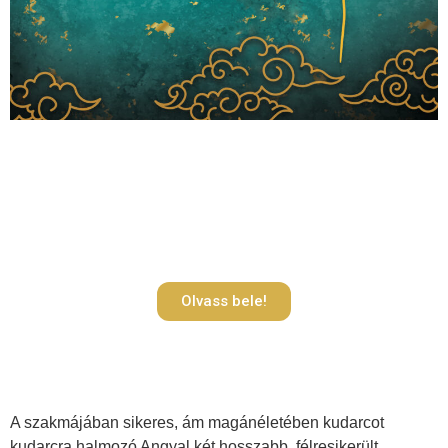
Olvass bele!
A szakmájában sikeres, ám magánéletében kudarcot
kudarcra halmozó Angyal két hosszabb, félresikerült