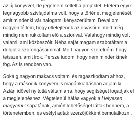
az új könyvvel, de jegelnem kellett a projektet. Életem egyik
legnagyobb szívfájdalma volt, hogy a történet megjelenését,
amit mindenki vár halogatni kényszerültem. Bevallom
nagyon féltem, hogy elfelejtenek az olvasóim, mert még
mindig nem rukkoltam elő a sztorival. Valahogy mindig volt
valami, ami közbeszólt. Néha saját magam szabotáltam a
dolgot a szorongásaimmal. Mert nagyon szeretném, hogy
tetsszen, amit írok. Persze tudom, hogy nem mindenkinek
fog. Az is rendben van.
Sokáig nagyon makacs voltam, és ragaszkodtam ahhoz,
hogy a második könyvem is magánkiadásban adjam ki.
Aztán idővel nyitottá váltam arra, hogy segítséget fogadjak el
a megjelenéshez. Végtelenül hálás vagyok a
Helyesen
magyarul
csapatának, amiért lehetőséget láttak bennem, a
történetemben, és esélyt adtak szerzőjükként bemutatkozni.